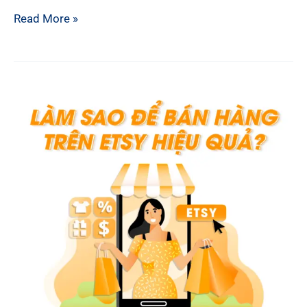
5
Read More »
LỢI
ÍCH
HÀNG
ĐẦU
KHI
BÁN
HÀNG
TRÊN
EBAY