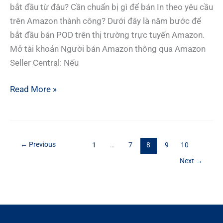
bắt đầu từ đâu? Cần chuẩn bị gì để bán In theo yêu cầu
trên Amazon thành công? Dưới đây là năm bước để
bắt đầu bán POD trên thị trường trực tuyến Amazon.
Mở tài khoản Người bán Amazon thông qua Amazon
Seller Central: Nếu
HƯỚNG
Read More »
DẪN
BÁN
POD
TRÊN
←
Previous
1
…
7
8
9
10
AMAZON
Next
→
DÀNH
CHO
NGƯỜI
MỚI