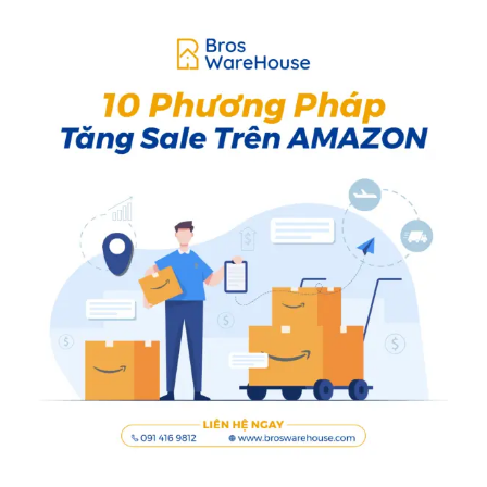
KHOẢN
AMAZON
CỦA
BẠN
BỊ
SUSPENDED?