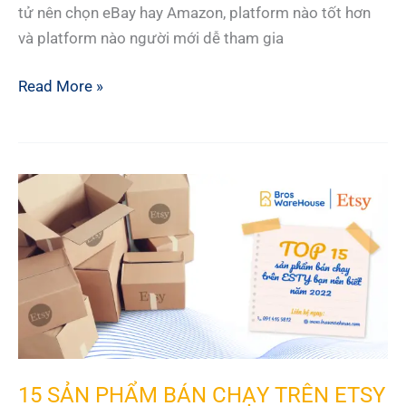
tử nên chọn eBay hay Amazon, platform nào tốt hơn
và platform nào người mới dễ tham gia
BÁN
Read More »
HÀNG
TRÊN
AMAZON
VÀ
EBAY:
Lựa
chọn
nào
tốt
hơn?
15 SẢN PHẨM BÁN CHẠY TRÊN ETSY