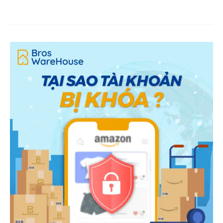
SAO
ĐỂ
BÁN
HÀNG
TRÊN
ETSY
HIỆU
QUẢ?