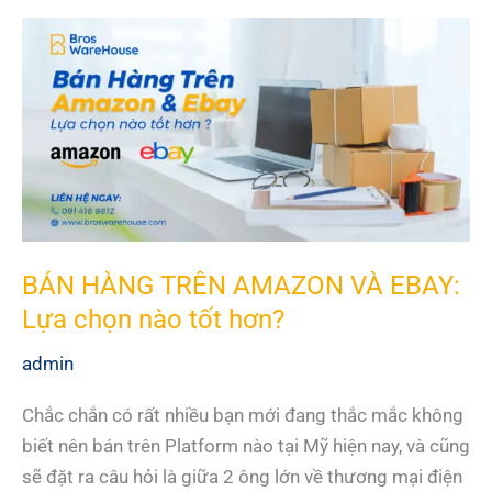
TIÊU
BÁN
HÀNG
ONLINE
DÀNH
CHO
NGƯỜI
MỚI
BẮT
ĐẦU
BÁN HÀNG TRÊN AMAZON VÀ EBAY:
Lựa chọn nào tốt hơn?
admin
Chắc chắn có rất nhiều bạn mới đang thắc mắc không
biết nên bán trên Platform nào tại Mỹ hiện nay, và cũng
sẽ đặt ra câu hỏi là giữa 2 ông lớn về thương mại điện