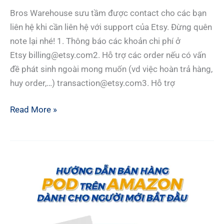
Bros Warehouse sưu tầm được contact cho các bạn
liên hệ khi cần liên hệ với support của Etsy. Đừng quên
note lại nhé! 1. Thông báo các khoản chi phí ở
Etsy billing@etsy.com2. Hỗ trợ các order nếu có vấn
đề phát sinh ngoài mong muốn (vd việc hoàn trả hàng,
huy order,…) transaction@etsy.com3. Hỗ trợ
CẦN
Read More »
ETSY
SUPPORT,
LIÊN
HỆ
THẾ
NÀO
CHO
NHANH