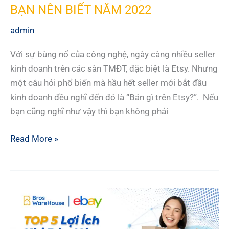
BẠN NÊN BIẾT NĂM 2022
admin
Với sự bùng nổ của công nghệ, ngày càng nhiều seller
kinh doanh trên các sàn TMĐT, đặc biệt là Etsy. Nhưng
một câu hỏi phổ biến mà hầu hết seller mới bắt đầu
kinh doanh đều nghĩ đến đó là “Bán gì trên Etsy?”. Nếu
bạn cũng nghĩ như vậy thì bạn không phải
15
Read More »
SẢN
PHẨM
BÁN
CHẠY
TRÊN
ETSY