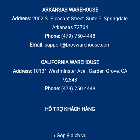
ARKANSAS WAREHOUSE
Address:
2002 S. Pleasant Street, Suite B, Springdale,
Arkansas 72764
Phone:
(479) 750-4448
Email:
support@broswarehouse.com
CALIFORNIA WAREHOUSE
Address:
10131 Westminster Ave., Garden Grove, CA
92843
Phone:
(479) 750-4448
HỖ TRỢ KHÁCH HÀNG
› Chính sách bồi thường
› Chính sách bảo mật
› Góp ý dịch vụ